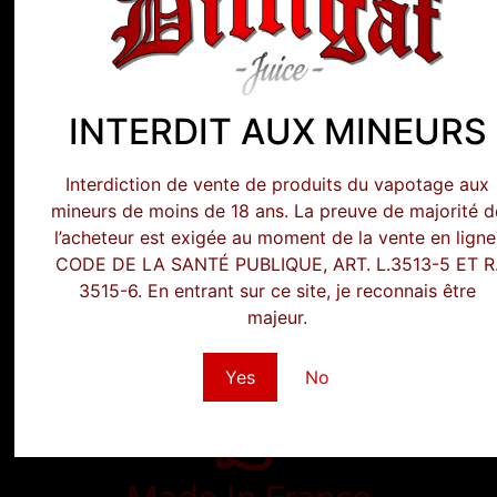
@marie_isabelle66
INSTAGRAM
rci
Ce sont d’execellents liquides, j’adore um immense
us ceux
bravo @dilligafjuice 👏👏👏💨💨💨👍👍👍
INTERDIT AUX MINEURS
te
Interdiction de vente de produits du vapotage aux
mineurs de moins de 18 ans. La preuve de majorité d
l’acheteur est exigée au moment de la vente en ligne
CODE DE LA SANTÉ PUBLIQUE, ART. L.3513-5 ET R
3515-6. En entrant sur ce site, je reconnais être
majeur.
Paiements Sécurisés
Yes
No