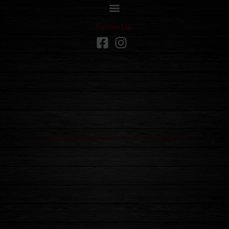
Follow Us:
©2026 DILLIGAFJUICE Tous Droits Réservés Créé Par The Beautiful Lab