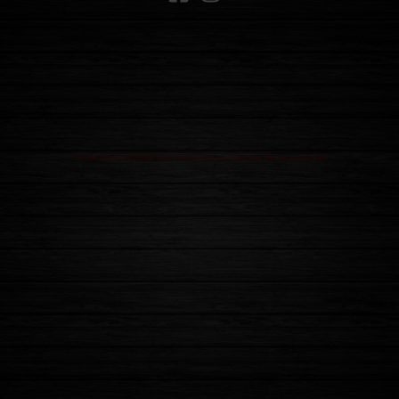
©2026 DILLIGAFJUICE Tous Droits Réservés Créé Par The Beautiful Lab