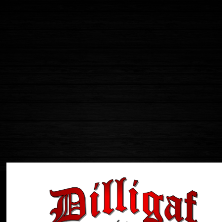
vo6938
@marie_isabelle66
INSTAGRAM
ire un grand merci
Ce sont d’execellents liquides, j’a
ons. J’invite tous ceux
bravo @dilligafjuice 👏👏👏💨💨💨👍👍